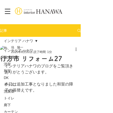
記事
インテリア ハナワ
塙 陽一
インテリア ハナワ
2025年6月10日
読了時間: 1分
行方市 リフォーム27
個人様邸
洋室
インテリアハナワのブログをご覧頂き
和室
ありがとうございます。
DK
本日は追加工事となりました和室の障
キッズ
子の張替えです。
洗面室
トイレ
廊下
カーテン