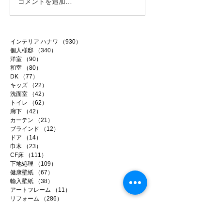
コメントを追加…
インテリア ハナワ
（930）
930件の記事
個人様邸
（340）
340件の記事
洋室
（90）
90件の記事
和室
（80）
80件の記事
DK
（77）
77件の記事
キッズ
（22）
22件の記事
洗面室
（42）
42件の記事
トイレ
（62）
62件の記事
廊下
（42）
42件の記事
カーテン
（21）
21件の記事
ブラインド
（12）
12件の記事
ドア
（14）
14件の記事
巾木
（23）
23件の記事
CF床
（111）
111件の記事
下地処理
（109）
109件の記事
健康壁紙
（67）
67件の記事
輸入壁紙
（38）
38件の記事
アートフレーム
（11）
11件の記事
リフォーム
（286）
286件の記事
事務所リノベ
（34）
34件の記事
店舗リノベ
（40）
40件の記事