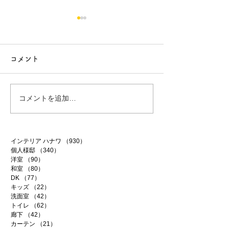
コメント
塗装工事の打合せ
牛久市事務所新築
コメントを追加…
インテリア ハナワ
（930）
930件の記事
個人様邸
（340）
340件の記事
洋室
（90）
90件の記事
和室
（80）
80件の記事
DK
（77）
77件の記事
キッズ
（22）
22件の記事
洗面室
（42）
42件の記事
トイレ
（62）
62件の記事
廊下
（42）
42件の記事
カーテン
（21）
21件の記事