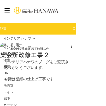
記事
インテリア ハナワ
塙 陽一
インテリア ハナワ
2023年7月18日
読了時間: 1分
集会所改修工事 2
個人様邸
洋室
インテリアハナワのブログをご覧頂き
和室
ありがとうございます。
DK
今回は壁紙の仕上げ工事です
キッズ
洗面室
トイレ
廊下
カーテン