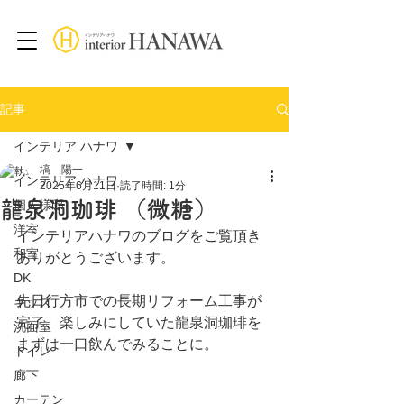
記事
インテリア ハナワ
塙 陽一
インテリア ハナワ
2025年6月11日
読了時間: 1分
龍泉洞珈琲 （微糖）
個人様邸
洋室
インテリアハナワのブログをご覧頂き
和室
ありがとうございます。
DK
先日行方市での長期リフォーム工事が
キッズ
完了、楽しみにしていた龍泉洞珈琲を
洗面室
まずは一口飲んでみることに。
トイレ
廊下
カーテン