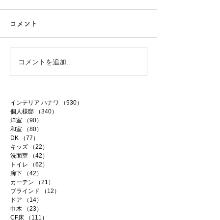
コメント
白昼夢
無農薬南高梅
コメントを追加…
インテリア ハナワ
（930）
930件の記事
個人様邸
（340）
340件の記事
洋室
（90）
90件の記事
和室
（80）
80件の記事
DK
（77）
77件の記事
キッズ
（22）
22件の記事
洗面室
（42）
42件の記事
トイレ
（62）
62件の記事
廊下
（42）
42件の記事
カーテン
（21）
21件の記事
ブラインド
（12）
12件の記事
ドア
（14）
14件の記事
巾木
（23）
23件の記事
CF床
（111）
111件の記事