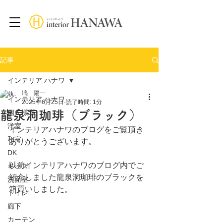
記事
インテリア ハナワ
塙 陽一
インテリア ハナワ
2025年6月25日
読了時間: 1分
龍泉洞珈琲（ブラック）
個人様邸
洋室
インテリアハナワのブログをご覧頂き
和室
ありがとうございます。
DK
以前インテリアハナワのブログ内でご
キッズ
紹介しました龍泉洞珈琲のブラックを
洗面室
箱買いしました。
トイレ
廊下
カーテン