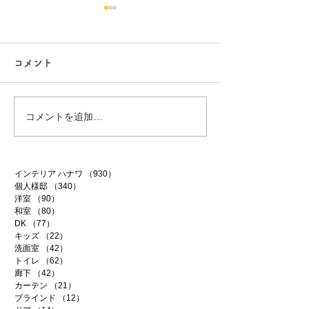
コメント
白昼夢
無農薬南高梅
コメントを追加…
インテリア ハナワ
（930）
930件の記事
個人様邸
（340）
340件の記事
洋室
（90）
90件の記事
和室
（80）
80件の記事
DK
（77）
77件の記事
キッズ
（22）
22件の記事
洗面室
（42）
42件の記事
トイレ
（62）
62件の記事
廊下
（42）
42件の記事
カーテン
（21）
21件の記事
ブラインド
（12）
12件の記事