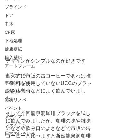
ブラインド
ドア
巾木
CF床
下地処理
健康壁紙
輸入壁紙
デザインがシンプルなのが好きです
アートフレーム
リフォーム
個人的に市販の缶コーヒーであれば唯
事務所リノベ
一香料を使用していないUCCのブラッ
クを休憩時などによく飲んでいまし
店舗リノベ
た。
賃貸リノベ
イベント
そして今回龍泉洞珈琲ブラックを試し
メディア
に飲んでみましたが、珈琲の味や雑味
ファイテン
のなさや飲み口のよさなどで市販の缶
日常のいろいろ
コーヒーと比べますと断然龍泉洞珈琲