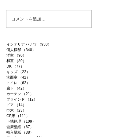
白昼夢
無農薬南高梅
コメントを追加…
インテリア ハナワ
（930）
930件の記事
個人様邸
（340）
340件の記事
洋室
（90）
90件の記事
和室
（80）
80件の記事
DK
（77）
77件の記事
キッズ
（22）
22件の記事
洗面室
（42）
42件の記事
トイレ
（62）
62件の記事
廊下
（42）
42件の記事
カーテン
（21）
21件の記事
ブラインド
（12）
12件の記事
ドア
（14）
14件の記事
巾木
（23）
23件の記事
CF床
（111）
111件の記事
下地処理
（109）
109件の記事
健康壁紙
（67）
67件の記事
輸入壁紙
（38）
38件の記事