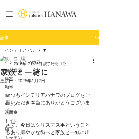
記事
インテリア ハナワ
塙 陽一
インテリア ハナワ
2016年12月25日
読了時間: 1分
家族と一緒に
個人様邸
洋室
更新日：
2025年1月2日
和室
いつもインテリアハナワのブログをご
DK
覧いただき本当にありがとうございま
キッズ
す。
洗面室
トイレ
さて、今日はクリスマス🎄ということ
廊下
もあり賑やかな街へと家族と一緒に出
カーテン