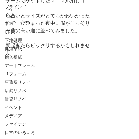
ゲームでゲットしたマニマル消しゴ
ブラインド
ム。
ドア
色合いとサイズがとてもかわいかった
ので、寝静まった夜中に僕がこっそり
巾木
と背の高い順に並べてみました。
CF床
下地処理
朝起きたらビックリするかもしれませ
健康壁紙
ん。
輸入壁紙
アートフレーム
リフォーム
事務所リノベ
店舗リノベ
賃貸リノベ
イベント
メディア
ファイテン
日常のいろいろ