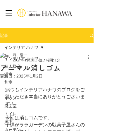
記事
インテリア ハナワ
塙 陽一
インテリア ハナワ
2017年1月18日
読了時間: 1分
アニマル消しゴム
個人様邸
洋室
更新日：
2025年1月2日
和室
いつもインテリアハナワのブログをご
DK
覧いただき本当にありがとうございま
キッズ
す！
洗面室
トイレ
今回は消しゴムです。
廊下
子供がララガーデンの駄菓子屋さんの
カーテン