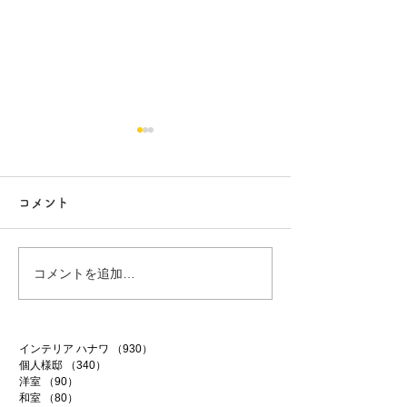
コメント
白昼夢
無農薬南高梅
コメントを追加…
インテリア ハナワ
（930）
930件の記事
個人様邸
（340）
340件の記事
洋室
（90）
90件の記事
和室
（80）
80件の記事