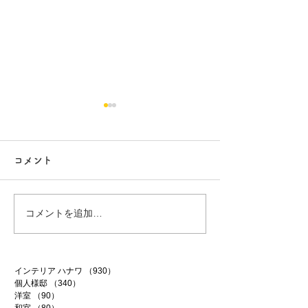
コメント
白昼夢
無農薬南高梅
コメントを追加…
インテリア ハナワ
（930）
930件の記事
個人様邸
（340）
340件の記事
洋室
（90）
90件の記事
和室
（80）
80件の記事