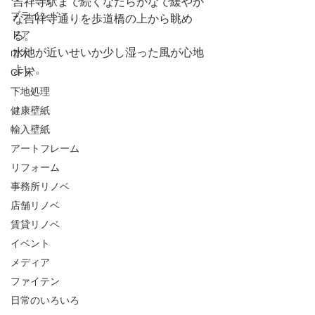
吉祥寺駅まで続くなだらかなで緩やか
ブラインド
な吉祥寺通りを歩道橋の上から眺め
ドア
る。
水池が近いせいか少し湿った風が心地
巾木
よい。
CF床
下地処理
健康壁紙
輸入壁紙
アートフレーム
リフォーム
事務所リノベ
店舗リノベ
賃貸リノベ
イベント
メディア
ファイテン
日常のいろいろ