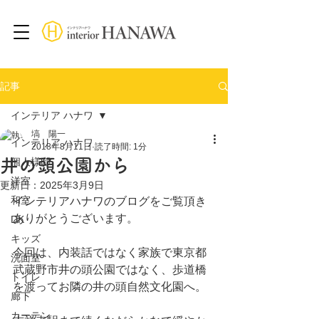
記事
インテリア ハナワ
塙 陽一
インテリア ハナワ
2018年8月11日
読了時間: 1分
井の頭公園から
個人様邸
洋室
更新日：
2025年3月9日
和室
インテリアハナワのブログをご覧頂き
ありがとうございます。
DK
キッズ
今回は、内装話ではなく家族で東京都
洗面室
武蔵野市井の頭公園ではなく、歩道橋
トイレ
を渡ってお隣の井の頭自然文化園へ。
廊下
カーテン