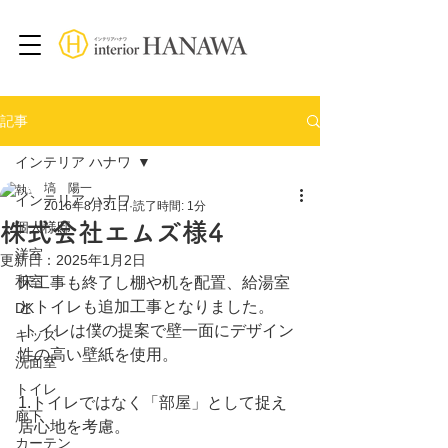
記事
インテリア ハナワ
塙 陽一
インテリア ハナワ
2016年8月31日
読了時間: 1分
株式会社エムズ様4
個人様邸
洋室
更新日：
2025年1月2日
和室
床工事も終了し棚や机を配置、給湯室
とトイレも追加工事となりました。
DK
 トイレは僕の提案で壁一面にデザイン
キッズ
性の高い壁紙を使用。
洗面室
トイレ
1.トイレではなく「部屋」として捉え
廊下
居心地を考慮。
カーテン