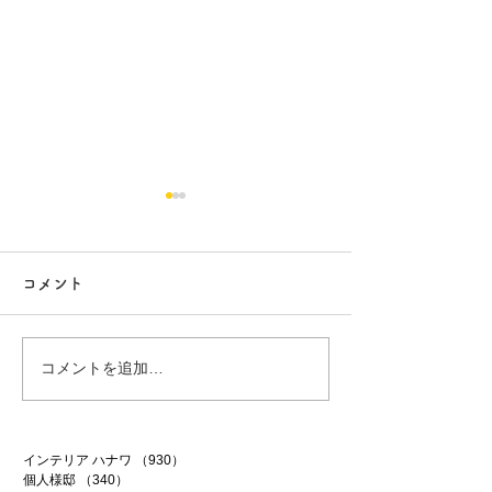
コメント
塗装工事の打合せ
牛久市事務所新築
コメントを追加…
インテリア ハナワ
（930）
930件の記事
個人様邸
（340）
340件の記事