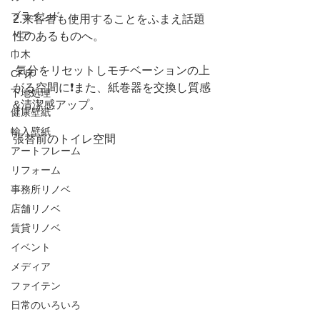
ブラインド
2.来客者も使用することをふまえ話題
ドア
性のあるものへ。
巾木
 気分をリセットしモチベーションの上
CF床
がる空間に❗️また、紙巻器を交換し質感
下地処理
&清潔感アップ。
健康壁紙
輸入壁紙
張替前のトイレ空間
アートフレーム
リフォーム
事務所リノベ
店舗リノベ
賃貸リノベ
イベント
メディア
ファイテン
日常のいろいろ