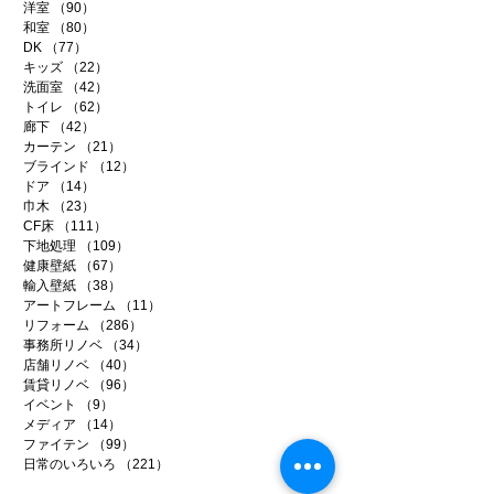
洋室
（90）
90件の記事
和室
（80）
80件の記事
DK
（77）
77件の記事
キッズ
（22）
22件の記事
洗面室
（42）
42件の記事
トイレ
（62）
62件の記事
廊下
（42）
42件の記事
カーテン
（21）
21件の記事
ブラインド
（12）
12件の記事
ドア
（14）
14件の記事
巾木
（23）
23件の記事
CF床
（111）
111件の記事
下地処理
（109）
109件の記事
健康壁紙
（67）
67件の記事
輸入壁紙
（38）
38件の記事
アートフレーム
（11）
11件の記事
リフォーム
（286）
286件の記事
事務所リノベ
（34）
34件の記事
店舗リノベ
（40）
40件の記事
賃貸リノベ
（96）
96件の記事
イベント
（9）
9件の記事
メディア
（14）
14件の記事
ファイテン
（99）
99件の記事
日常のいろいろ
（221）
221件の記事