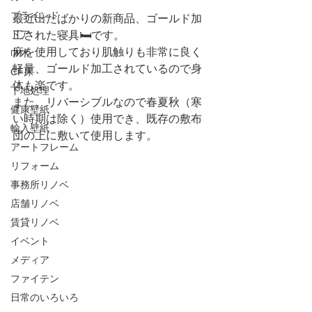
ブラインド
最近出たばかりの新商品、ゴールド加
ドア
工された寝具🛏です。
麻を使用しており肌触りも非常に良く
巾木
軽量、ゴールド加工されているので身
CF床
体も楽です。
下地処理
また、リバーシブルなので春夏秋（寒
健康壁紙
い時期は除く）使用でき、既存の敷布
輸入壁紙
団の上に敷いて使用します。
アートフレーム
リフォーム
事務所リノベ
店舗リノベ
賃貸リノベ
イベント
メディア
ファイテン
日常のいろいろ