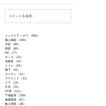
ファイテン 99
ファイテン 98
コメントを追加…
インテリア ハナワ
（930）
930件の記事
個人様邸
（340）
340件の記事
洋室
（90）
90件の記事
和室
（80）
80件の記事
DK
（77）
77件の記事
キッズ
（22）
22件の記事
洗面室
（42）
42件の記事
トイレ
（62）
62件の記事
廊下
（42）
42件の記事
カーテン
（21）
21件の記事
ブラインド
（12）
12件の記事
ドア
（14）
14件の記事
巾木
（23）
23件の記事
CF床
（111）
111件の記事
下地処理
（109）
109件の記事
健康壁紙
（67）
67件の記事
輸入壁紙
（38）
38件の記事