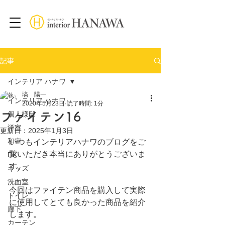
記事
インテリア ハナワ
塙 陽一
インテリア ハナワ
2020年5月23日
読了時間: 1分
ファイテン16
個人様邸
洋室
更新日：
2025年1月3日
和室
いつもインテリアハナワのブログをご
覧いただき本当にありがとうございま
DK
す。
キッズ
洗面室
今回はファイテン商品を購入して実際
トイレ
に使用してとても良かった商品を紹介
廊下
します。
カーテン