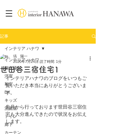
記事
インテリア ハナワ
塙 陽一
インテリア ハナワ
2020年7月24日
読了時間: 1分
世田谷三宿住宅1
個人様邸
洋室
インテリアハナワのブログをいつもご
和室
覧いただき本当にありがとうございま
DK
す。
キッズ
先月から行っております世田谷三宿住
洗面室
宅も大分進んできたので状況をお伝え
トイレ
します。
廊下
カーテン