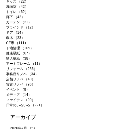
キッズ
（22）
22件の記事
洗面室
（42）
42件の記事
トイレ
（62）
62件の記事
廊下
（42）
42件の記事
カーテン
（21）
21件の記事
ブラインド
（12）
12件の記事
ドア
（14）
14件の記事
巾木
（23）
23件の記事
CF床
（111）
111件の記事
下地処理
（109）
109件の記事
健康壁紙
（67）
67件の記事
輸入壁紙
（38）
38件の記事
アートフレーム
（11）
11件の記事
リフォーム
（286）
286件の記事
事務所リノベ
（34）
34件の記事
店舗リノベ
（40）
40件の記事
賃貸リノベ
（96）
96件の記事
イベント
（9）
9件の記事
メディア
（14）
14件の記事
ファイテン
（99）
99件の記事
日常のいろいろ
（221）
221件の記事
アーカイブ
2026年7月
（5）
5件の記事