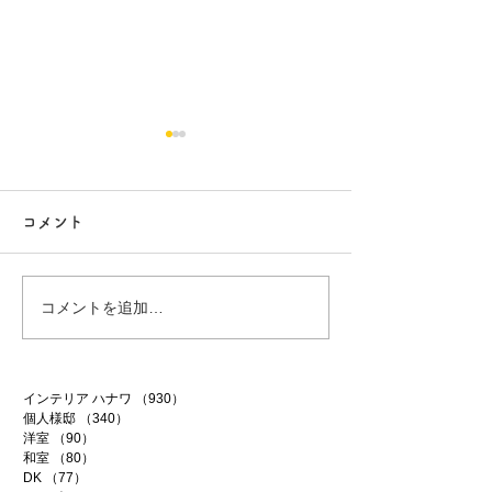
コメント
行方市リフォーム 9
行方市リフォーム
コメントを追加…
インテリア ハナワ
（930）
930件の記事
個人様邸
（340）
340件の記事
洋室
（90）
90件の記事
和室
（80）
80件の記事
DK
（77）
77件の記事