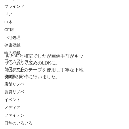
ブラインド
ドア
巾木
CF床
下地処理
健康壁紙
輸入壁紙
もともと和室でしたが画像手前がキッ
アートフレーム
チンなので広めのLDKに。
リフォーム
亀裂防止のテープを使用し丁寧な下地
事務所リノベ
処理も同時に行いました。
店舗リノベ
賃貸リノベ
イベント
メディア
ファイテン
日常のいろいろ