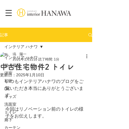
記事
インテリア ハナワ
塙 陽一
インテリア ハナワ
2021年1月22日
読了時間: 1分
中古住宅物件2 トイレ
個人様邸
洋室
更新日：
2025年1月10日
和室
いつもインテリアハナワのブログをご
覧いただき本当にありがとうございま
DK
す。
キッズ
洗面室
今回はリノベーション前のトイレの様
トイレ
子をお伝えします。
廊下
カーテン