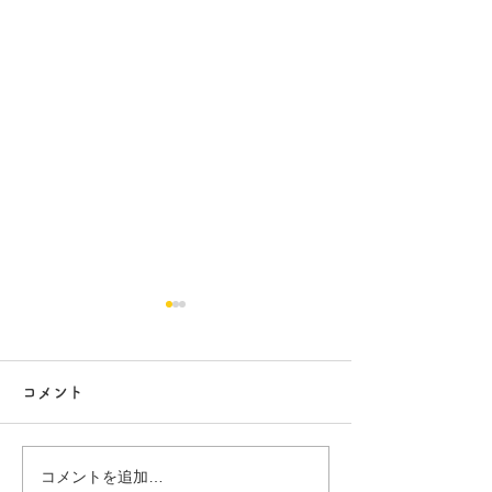
コメント
コメントを追加…
築40年アパートリノベ 32
築40年アパート