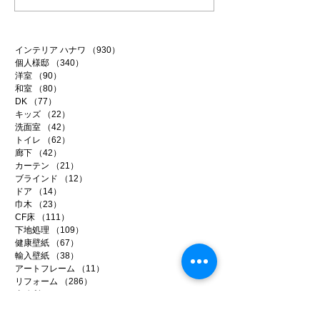
インテリア ハナワ
（930）
930件の記事
個人様邸
（340）
340件の記事
洋室
（90）
90件の記事
和室
（80）
80件の記事
DK
（77）
77件の記事
キッズ
（22）
22件の記事
洗面室
（42）
42件の記事
トイレ
（62）
62件の記事
廊下
（42）
42件の記事
カーテン
（21）
21件の記事
ブラインド
（12）
12件の記事
ドア
（14）
14件の記事
巾木
（23）
23件の記事
CF床
（111）
111件の記事
下地処理
（109）
109件の記事
健康壁紙
（67）
67件の記事
輸入壁紙
（38）
38件の記事
アートフレーム
（11）
11件の記事
リフォーム
（286）
286件の記事
事務所リノベ
（34）
34件の記事
店舗リノベ
（40）
40件の記事
賃貸リノベ
（96）
96件の記事