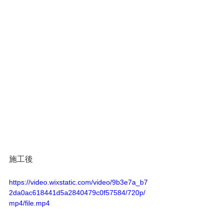
施工後
https://video.wixstatic.com/video/9b3e7a_b7
2da0ac618441d5a2840479c0f57584/720p/
mp4/file.mp4