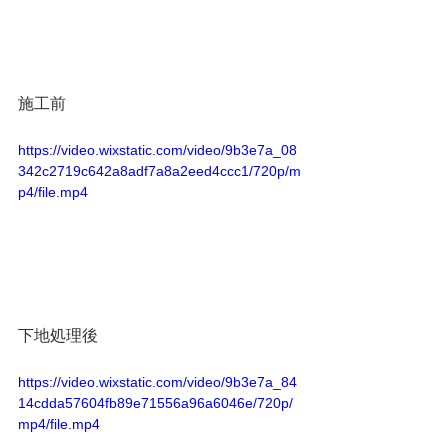
施工前
https://video.wixstatic.com/video/9b3e7a_08
342c2719c642a8adf7a8a2eed4ccc1/720p/m
p4/file.mp4
下地処理後
https://video.wixstatic.com/video/9b3e7a_84
14cdda57604fb89e71556a96a6046e/720p/
mp4/file.mp4