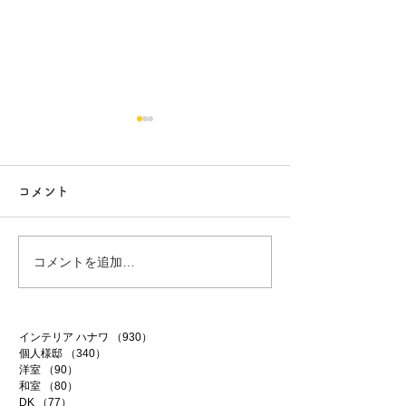
コメント
白昼夢
無農薬南高梅
コメントを追加…
インテリア ハナワ
（930）
930件の記事
個人様邸
（340）
340件の記事
洋室
（90）
90件の記事
和室
（80）
80件の記事
DK
（77）
77件の記事