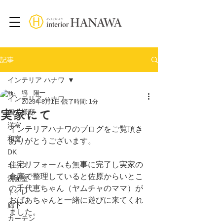
記事
インテリア ハナワ
塙 陽一
インテリア ハナワ
2023年8月1日
読了時間: 1分
実家にて
個人様邸
洋室
インテリアハナワのブログをご覧頂き
和室
ありがとうございます。
DK
住宅リフォームも無事に完了し実家の
キッズ
倉庫で整理していると佐原からいとこ
洗面室
の千代恵ちゃん（ヤムチャのママ）が
トイレ
おばあちゃんと一緒に遊びに来てくれ
廊下
ました。
カーテン