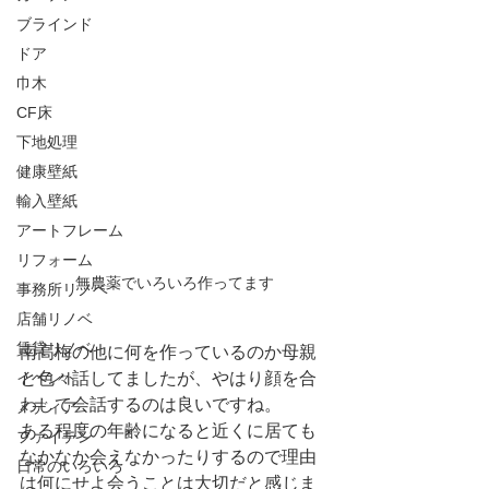
ブラインド
ドア
巾木
CF床
下地処理
健康壁紙
輸入壁紙
アートフレーム
リフォーム
無農薬でいろいろ作ってます
事務所リノベ
店舗リノベ
賃貸リノベ
南高梅の他に何を作っているのか母親
イベント
と色々話してましたが、やはり顔を合
わして会話するのは良いですね。
メディア
ある程度の年齢になると近くに居ても
ファイテン
なかなか会えなかったりするので理由
日常のいろいろ
は何にせよ会うことは大切だと感じま