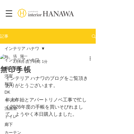
記事
インテリア ハナワ
塙 陽一
インテリア ハナワ
2月6日
読了時間: 1分
無印手帳
個人様邸
洋室
インテリア ハナワのブログをご覧頂き
和室
ありがとうございます。
DK
年末年始とアパートリノベ工事で忙し
キッズ
く2026年度の手帳を買いそびれまし
洗面室
て、ようやく本日購入しました。
トイレ
廊下
カーテン