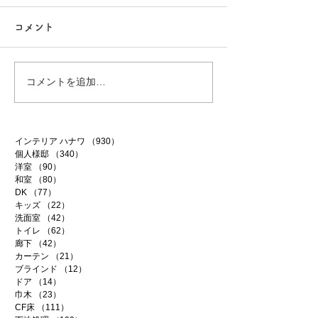
コメント
白昼夢
無農薬南高梅
コメントを追加…
インテリア ハナワ
（930）
930件の記事
個人様邸
（340）
340件の記事
洋室
（90）
90件の記事
和室
（80）
80件の記事
DK
（77）
77件の記事
キッズ
（22）
22件の記事
洗面室
（42）
42件の記事
トイレ
（62）
62件の記事
廊下
（42）
42件の記事
カーテン
（21）
21件の記事
ブラインド
（12）
12件の記事
ドア
（14）
14件の記事
巾木
（23）
23件の記事
CF床
（111）
111件の記事