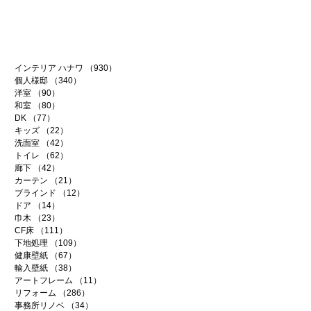
インテリア ハナワ
（930）
930件の記事
個人様邸
（340）
340件の記事
洋室
（90）
90件の記事
和室
（80）
80件の記事
DK
（77）
77件の記事
キッズ
（22）
22件の記事
洗面室
（42）
42件の記事
トイレ
（62）
62件の記事
廊下
（42）
42件の記事
カーテン
（21）
21件の記事
ブラインド
（12）
12件の記事
ドア
（14）
14件の記事
巾木
（23）
23件の記事
CF床
（111）
111件の記事
下地処理
（109）
109件の記事
健康壁紙
（67）
67件の記事
輸入壁紙
（38）
38件の記事
アートフレーム
（11）
11件の記事
リフォーム
（286）
286件の記事
事務所リノベ
（34）
34件の記事