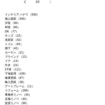
2
/
2
インテリア ハナワ
（930）
930件の記事
個人様邸
（340）
340件の記事
洋室
（90）
90件の記事
和室
（80）
80件の記事
DK
（77）
77件の記事
キッズ
（22）
22件の記事
洗面室
（42）
42件の記事
トイレ
（62）
62件の記事
廊下
（42）
42件の記事
カーテン
（21）
21件の記事
ブラインド
（12）
12件の記事
ドア
（14）
14件の記事
巾木
（23）
23件の記事
CF床
（111）
111件の記事
下地処理
（109）
109件の記事
健康壁紙
（67）
67件の記事
輸入壁紙
（38）
38件の記事
アートフレーム
（11）
11件の記事
リフォーム
（286）
286件の記事
事務所リノベ
（34）
34件の記事
店舗リノベ
（40）
40件の記事
賃貸リノベ
（96）
96件の記事