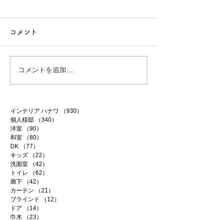
コメント
白昼夢
無農薬南高梅
コメントを追加…
インテリア ハナワ
（930）
930件の記事
個人様邸
（340）
340件の記事
洋室
（90）
90件の記事
和室
（80）
80件の記事
DK
（77）
77件の記事
キッズ
（22）
22件の記事
洗面室
（42）
42件の記事
トイレ
（62）
62件の記事
廊下
（42）
42件の記事
カーテン
（21）
21件の記事
ブラインド
（12）
12件の記事
ドア
（14）
14件の記事
巾木
（23）
23件の記事