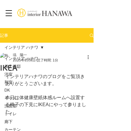
記事
インテリア ハナワ
塙 陽一
インテリア ハナワ
2025年8月8日
読了時間: 1分
IKEA
個人様邸
洋室
インテリアハナワのブログをご覧頂き
和室
ありがとうございます。
DK
本日は体健康壁紙体感ルームへ設置す
キッズ
る椅子の下見にIKEAにやって参りまし
洗面室
た。
トイレ
廊下
カーテン