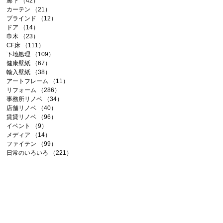
廊下
（42）
42件の記事
カーテン
（21）
21件の記事
ブラインド
（12）
12件の記事
ドア
（14）
14件の記事
巾木
（23）
23件の記事
CF床
（111）
111件の記事
下地処理
（109）
109件の記事
健康壁紙
（67）
67件の記事
輸入壁紙
（38）
38件の記事
アートフレーム
（11）
11件の記事
リフォーム
（286）
286件の記事
事務所リノベ
（34）
34件の記事
店舗リノベ
（40）
40件の記事
賃貸リノベ
（96）
96件の記事
イベント
（9）
9件の記事
メディア
（14）
14件の記事
ファイテン
（99）
99件の記事
日常のいろいろ
（221）
221件の記事