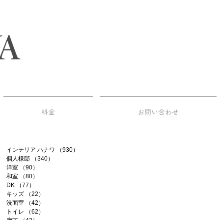
料金
お問い合わせ
インテリア ハナワ
（930）
930件の記事
個人様邸
（340）
340件の記事
洋室
（90）
90件の記事
和室
（80）
80件の記事
DK
（77）
77件の記事
キッズ
（22）
22件の記事
洗面室
（42）
42件の記事
トイレ
（62）
62件の記事