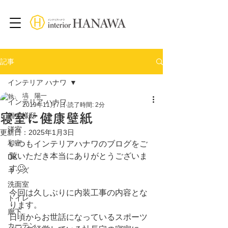
記事
インテリア ハナワ
塙 陽一
インテリア ハナワ
2019年11月7日
読了時間: 2分
寝室に健康壁紙
個人様邸
洋室
更新日：
2025年1月3日
和室
いつもインテリアハナワのブログをご
覧いただき本当にありがとうございま
DK
す🙂
キッズ
洗面室
今回は久しぶりに内装工事の内容とな
トイレ
ります。
廊下
日頃からお世話になっているスポーツ
カーテン