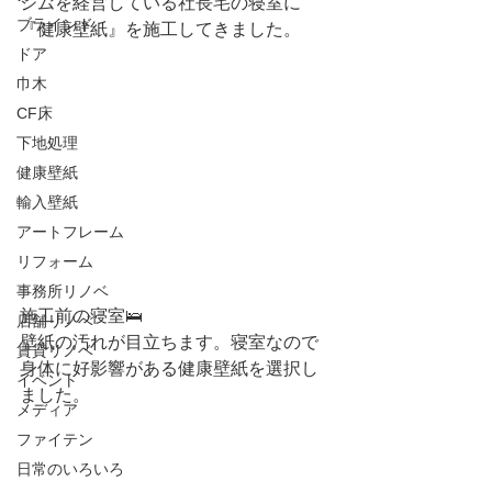
ジムを経営している社長宅の寝室に
ブラインド
『健康壁紙』を施工してきました。
ドア
巾木
CF床
下地処理
健康壁紙
輸入壁紙
アートフレーム
リフォーム
事務所リノベ
施工前の寝室🛌
店舗リノベ
壁紙の汚れが目立ちます。寝室なので
賃貸リノベ
身体に好影響がある健康壁紙を選択し
イベント
ました。
メディア
ファイテン
日常のいろいろ