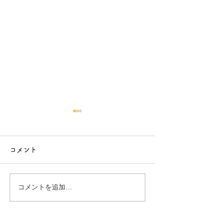
コメント
行方市リフォーム 9
行方市リフォーム
コメントを追加…