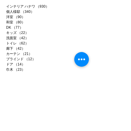
インテリア ハナワ
（930）
930件の記事
個人様邸
（340）
340件の記事
洋室
（90）
90件の記事
和室
（80）
80件の記事
DK
（77）
77件の記事
キッズ
（22）
22件の記事
洗面室
（42）
42件の記事
トイレ
（62）
62件の記事
廊下
（42）
42件の記事
カーテン
（21）
21件の記事
ブラインド
（12）
12件の記事
ドア
（14）
14件の記事
巾木
（23）
23件の記事
CF床
（111）
111件の記事
下地処理
（109）
109件の記事
健康壁紙
（67）
67件の記事
輸入壁紙
（38）
38件の記事
アートフレーム
（11）
11件の記事
リフォーム
（286）
286件の記事
事務所リノベ
（34）
34件の記事
店舗リノベ
（40）
40件の記事
賃貸リノベ
（96）
96件の記事
イベント
（9）
9件の記事
メディア
（14）
14件の記事