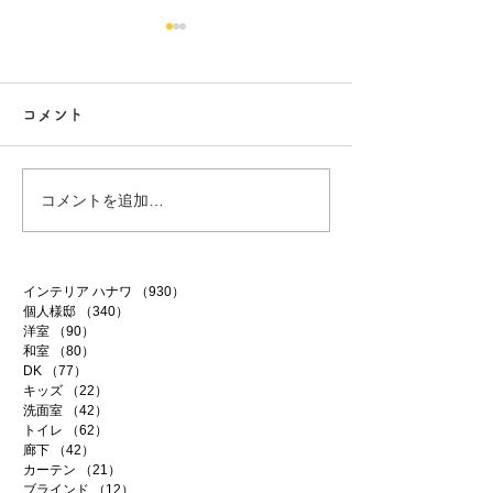
コメント
白昼夢
無農薬南高梅
コメントを追加…
インテリア ハナワ
（930）
930件の記事
個人様邸
（340）
340件の記事
洋室
（90）
90件の記事
和室
（80）
80件の記事
DK
（77）
77件の記事
キッズ
（22）
22件の記事
洗面室
（42）
42件の記事
トイレ
（62）
62件の記事
廊下
（42）
42件の記事
カーテン
（21）
21件の記事
ブラインド
（12）
12件の記事