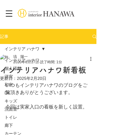
記事
インテリア ハナワ
塙 陽一
インテリア ハナワ
2020年6月17日
読了時間: 1分
インテリアハナワ新看板
個人様邸
洋室
更新日：
2025年2月20日
和室
いつもインテリアハナワのブログをご
覧頂きありがとうございます。
DK
キッズ
今回は実家入口の看板を新しく設置。
洗面室
トイレ
廊下
カーテン