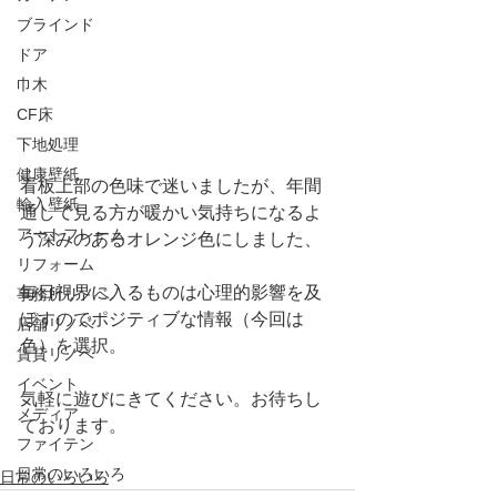
ブラインド
ドア
巾木
CF床
下地処理
健康壁紙
看板上部の色味で迷いましたが、年間
輸入壁紙
通して見る方が暖かい気持ちになるよ
アートフレーム
う深みのあるオレンジ色にしました、
リフォーム
毎日視界に入るものは心理的影響を及
事務所リノベ
ぼすのでポジティブな情報（今回は
店舗リノベ
色）を選択。
賃貸リノベ
イベント
気軽に遊びにきてください。お待ちし
メディア
ております。
ファイテン
日常のいろいろ
日常のいろいろ