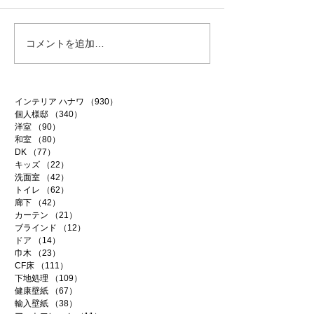
ファイテン 99
ファイテン 98
コメントを追加…
インテリア ハナワ
（930）
930件の記事
個人様邸
（340）
340件の記事
洋室
（90）
90件の記事
和室
（80）
80件の記事
DK
（77）
77件の記事
キッズ
（22）
22件の記事
洗面室
（42）
42件の記事
トイレ
（62）
62件の記事
廊下
（42）
42件の記事
カーテン
（21）
21件の記事
ブラインド
（12）
12件の記事
ドア
（14）
14件の記事
巾木
（23）
23件の記事
CF床
（111）
111件の記事
下地処理
（109）
109件の記事
健康壁紙
（67）
67件の記事
輸入壁紙
（38）
38件の記事