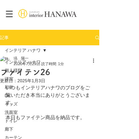
記事
インテリア ハナワ
塙 陽一
インテリア ハナワ
2020年7月29日
読了時間: 1分
ファイテン26
個人様邸
洋室
更新日：
2025年1月3日
和室
いつもインテリアハナワのブログをご
覧いただき本当にありがとうございま
DK
す。
キッズ
洗面室
本日もファイテン商品を納品です。
トイレ
廊下
カーテン