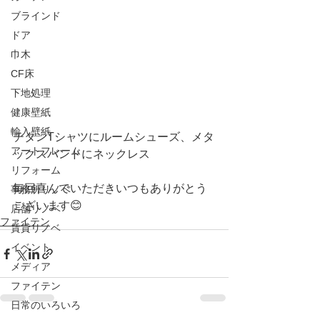
ブラインド
ドア
巾木
CF床
下地処理
健康壁紙
輸入壁紙
チタンTシャツにルームシューズ、メタ
アートフレーム
ックスバンドにネックレス
リフォーム
毎回喜んでいただきいつもありがとう
事務所リノベ
ございます😊
店舗リノベ
ファイテン
賃貸リノベ
イベント
メディア
ファイテン
日常のいろいろ